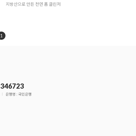
지방산으로 만든 천연 폼 클린저
1
- 346723
은행명 : 국민은행