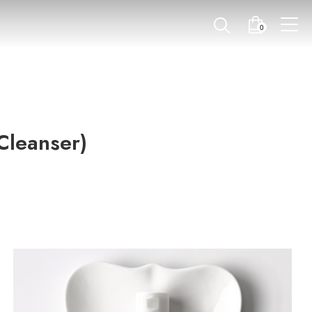
0
leanser)