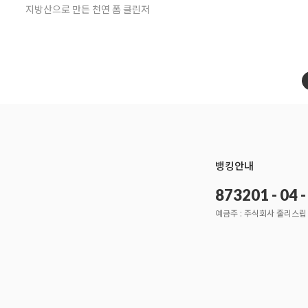
지방산으로 만든 천연 폼 클린저
뱅킹안내
873201 - 04 
예금주 : 주식회사 줄리스립