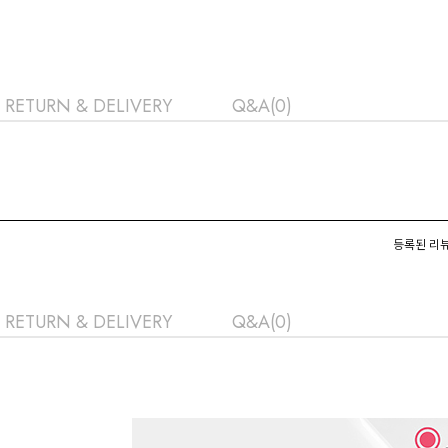
RETURN & DELIVERY
Q&A(0)
등록된 리뷰
RETURN & DELIVERY
Q&A(0)